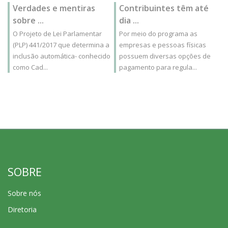
Verdades e mentiras
Contribuintes têm até
sobre ...
dia ...
O Projeto de Lei Parlamentar
Por meio do programa as
(PLP) 441/2017 que determina a
empresas e pessoas físicas
inclusão automática- conhecido
possuem diversas opções de
como Cad...
pagamento para regula...
SOBRE
Sobre nós
Diretoria